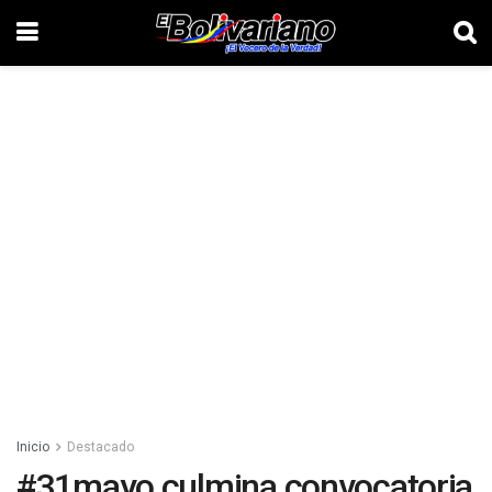
Inicio
Destacado
#31mayo culmina convocatoria