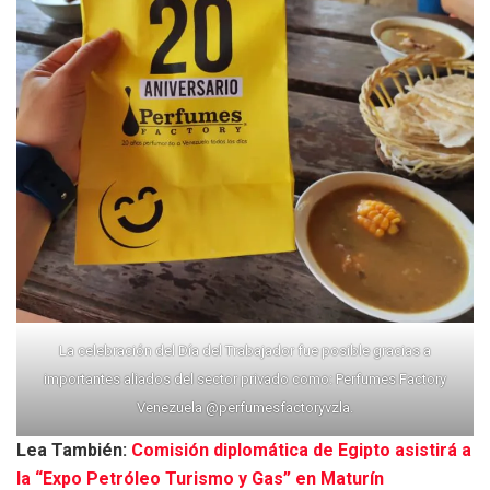
La celebración del Día del Trabajador fue posible gracias a
importantes aliados del sector privado como: Perfumes Factory
Venezuela
@perfumesfactoryvzla
.
Lea También:
Comisión diplomática de Egipto asistirá a
la “Expo Petróleo Turismo y Gas” en Maturín