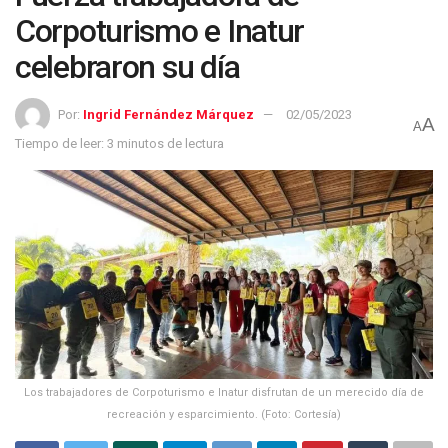
Corpoturismo e Inatur
celebraron su día
Por:
Ingrid Fernández Márquez
02/05/2023
A
A
Tiempo de leer: 3 minutos de lectura
Los trabajadores de Corpoturismo e Inatur disfrutan de un merecido día de
recreación y esparcimiento. (Foto: Cortesía)