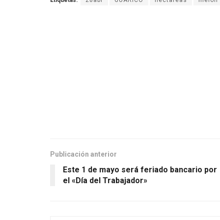
Etiquetas:
28abr
GUARICO
hectareas
melon
Publicación anterior
Este 1 de mayo será feriado bancario por
el «Día del Trabajador»