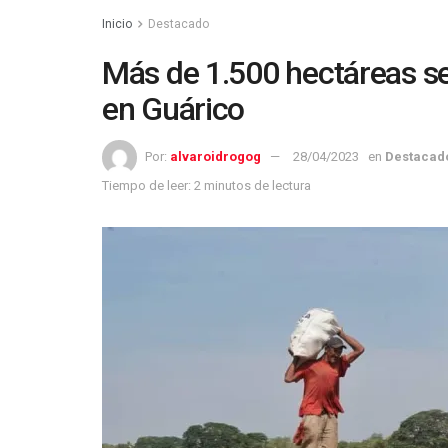
Inicio
Destacado
Más de 1.500 hectáreas se
en Guárico
Por:
alvaroidrogog
28/04/2023
en
Destacad
Tiempo de leer: 2 minutos de lectura