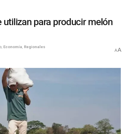
 utilizan para producir melón
o
,
Economía
,
Regionales
A
A