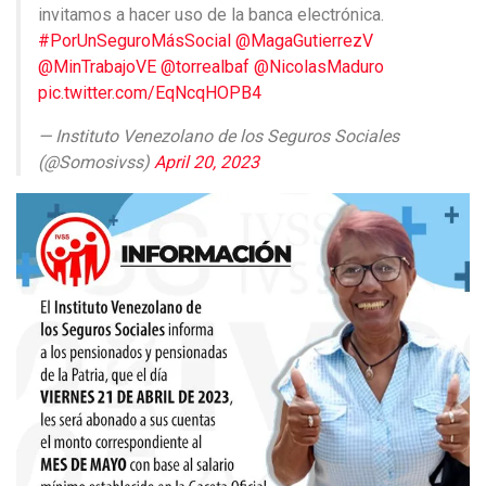
invitamos a hacer uso de la banca electrónica.
#PorUnSeguroMásSocial
@MagaGutierrezV
@MinTrabajoVE
@torrealbaf
@NicolasMaduro
pic.twitter.com/EqNcqHOPB4
— Instituto Venezolano de los Seguros Sociales
(@Somosivss)
April 20, 2023