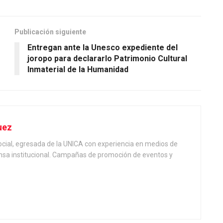
Publicación siguiente
Entregan ante la Unesco expediente del
joropo para declararlo Patrimonio Cultural
Inmaterial de la Humanidad
uez
cial, egresada de la UNICA con experiencia en medios de
sa institucional. Campañas de promoción de eventos y