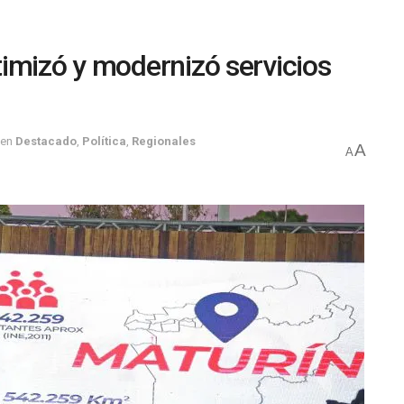
imizó y modernizó servicios
en
Destacado
,
Política
,
Regionales
A
A