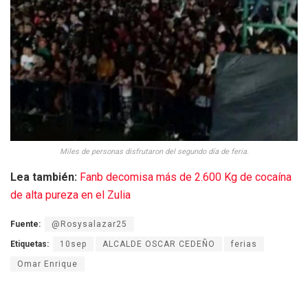
Miles de personas disfrutaron del segundo día de feria.
Lea también:
Fanb decomisa más de 2.600 Kg de cocaína
de alta pureza en el Zulia
Fuente:
@Rosysalazar25
Etiquetas:
10sep
ALCALDE OSCAR CEDEÑO
ferias
Omar Enrique