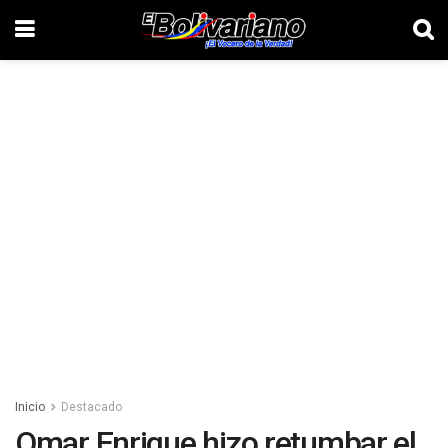
Inicio
Destacado
Omar Enrique hizo retumbar el