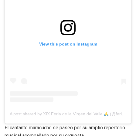
View this post on Instagram
A post shared by XIX Feria de la Virgen del Valle
(@feriavirgendelvalleoficial)
El cantante maracucho se paseó por su amplio repertorio
musical acompañado por su orquesta.