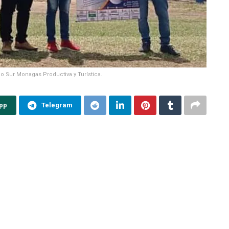
xpo Sur Monagas Productiva y Turística.
pp
Telegram