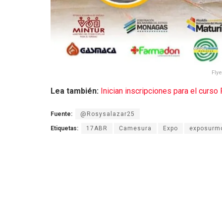
Fly
Lea también:
Inician inscripciones para el curs
Fuente:
@Rosysalazar25
Etiquetas:
17ABR
Camesura
Expo
exposurm