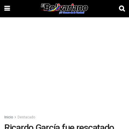
Inicio
Destacado
Ricardo García fue rescatado