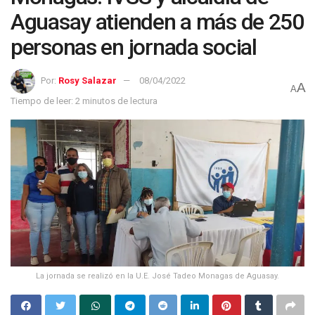
Aguasay atienden a más de 250
personas en jornada social
Por:
Rosy Salazar
08/04/2022
A
A
Tiempo de leer: 2 minutos de lectura
La jornada se realizó en la U.E. José Tadeo Monagas de Aguasay.