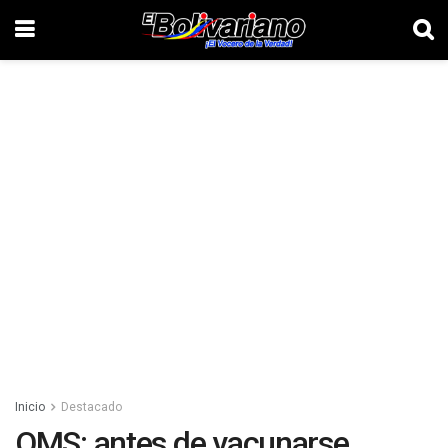
Inicio
Destacado
OMS: antes de vacunarse