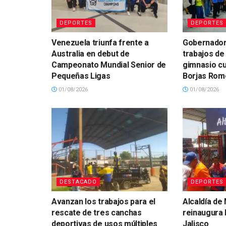
DEPORTES
DEPORTES
Venezuela triunfa frente a
Gobernador
Australia en debut de
trabajos de 
Campeonato Mundial Senior de
gimnasio cu
Pequeñas Ligas
Borjas Rom
01/08/2026
01/08/2026
DESTACADO
DEPORTES
Avanzan los trabajos para el
Alcaldía de
rescate de tres canchas
reinaugura 
deportivas de usos múltiples
Jalisco