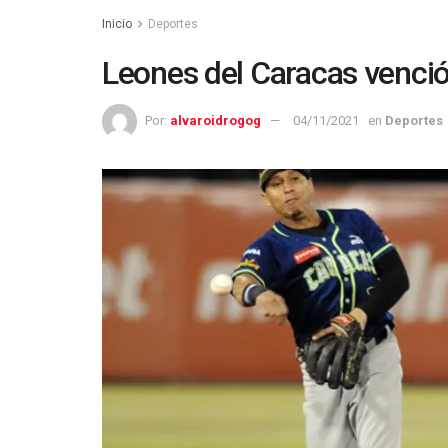
Inicio
Deportes
Leones del Caracas venció
Por:
alvaroidrogog
04/11/2021
en
Deportes