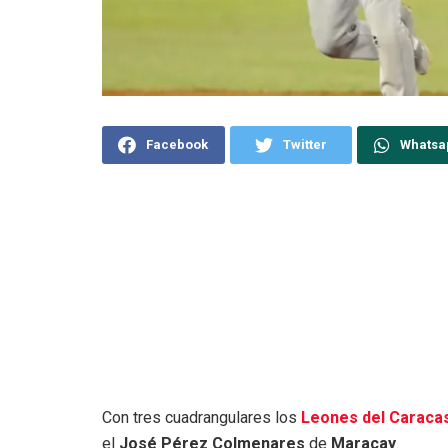
Facebook
Twitter
Whatsa
Con tres cuadrangulares los
Leones del Caraca
el
José Pérez Colmenares
de
Maracay
.