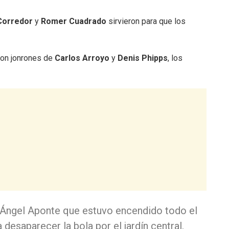
Corredor
y
Romer Cuadrado
sirvieron para que los
 con jonrones de
Carlos Arroyo
y
Denis Phipps
, los
5, Ángel Aponte que estuvo encendido todo el
desaparecer la bola por el jardín central.