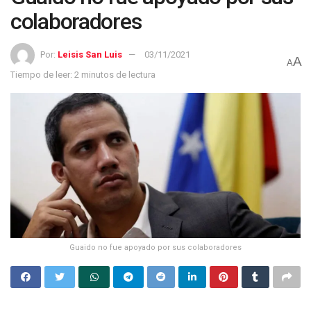
colaboradores
Por:
Leisis San Luis
03/11/2021
A
A
Tiempo de leer: 2 minutos de lectura
Guaido no fue apoyado por sus colaboradores