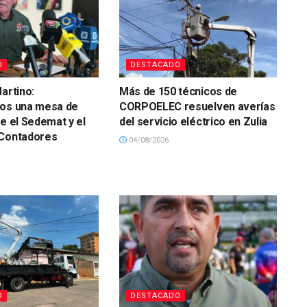
O
DESTACADO
artino:
Más de 150 técnicos de
mos una mesa de
CORPOELEC resuelven averías
re el Sedemat y el
del servicio eléctrico en Zulia
 Contadores
04/08/2026
O
DESTACADO