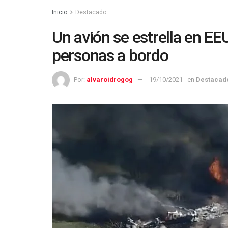
Inicio
Destacado
Un avión se estrella en EE
personas a bordo
Por:
alvaroidrogog
19/10/2021
en
Destacad