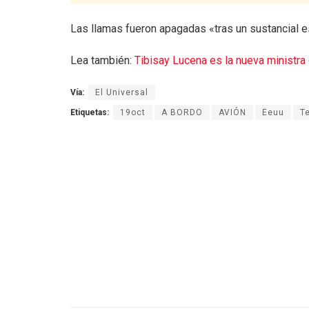
Las llamas fueron apagadas «tras un sustancial e
Lea también:
Tibisay Lucena es la nueva ministra
Vía:
El Universal
Etiquetas:
19oct
A BORDO
AVIÓN
Eeuu
T