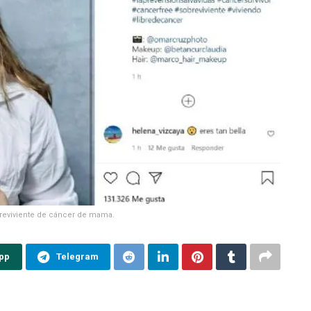
reviviente de cáncer de mama.
pp
Telegram