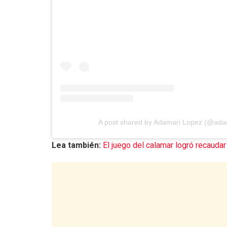
A post shared by Adamari Lopez (@ada
Lea también:
El juego del calamar logró recauda