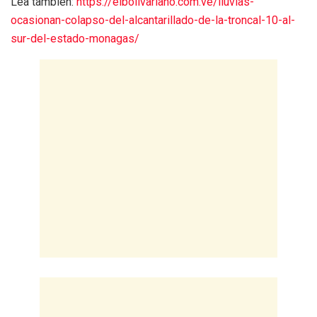
Lea también:
https://elbolivariano.com.ve/lluvias-
ocasionan-colapso-del-alcantarillado-de-la-troncal-10-al-
sur-del-estado-monagas/