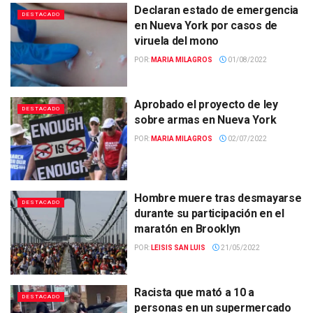
Declaran estado de emergencia
DESTACADO
en Nueva York por casos de
viruela del mono
POR:
MARIA MILAGROS
01/08/2022
Aprobado el proyecto de ley
DESTACADO
sobre armas en Nueva York
POR:
MARIA MILAGROS
02/07/2022
Hombre muere tras desmayarse
DESTACADO
durante su participación en el
maratón en Brooklyn
POR:
LEISIS SAN LUIS
21/05/2022
Racista que mató a 10 a
DESTACADO
personas en un supermercado