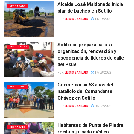
Alcalde José Maldonado inicia
DESTACADO
plan de bacheo en Sotillo
POR:
LEISIS SAN LUIS
14/09/2022
Sotillo se prepara para la
REGIONALES
organización, renovación y
escogencia de líderes de calle
del Psuv
POR:
LEISIS SAN LUIS
17/08/2022
Conmemoran 68 años del
DESTACADO
natalicio del Comandante
Chávez en Sotillo
POR:
LEISIS SAN LUIS
28/07/2022
Habitantes de Punta de Piedra
DESTACADO
reciben jornada médico