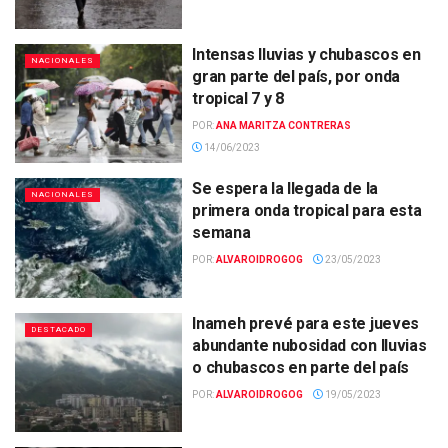
Intensas lluvias y chubascos en
NACIONALES
gran parte del país, por onda
tropical 7 y 8
POR:
ANA MARITZA CONTRERAS
14/06/2023
Se espera la llegada de la
NACIONALES
primera onda tropical para esta
semana
POR:
ALVAROIDROGOG
23/05/2023
Inameh prevé para este jueves
DESTACADO
abundante nubosidad con lluvias
o chubascos en parte del país
POR:
ALVAROIDROGOG
19/05/2023