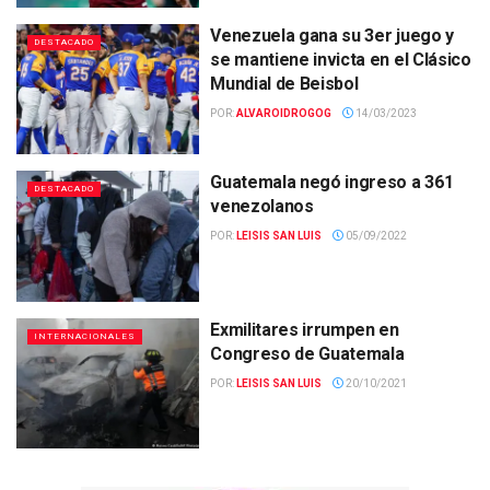
Venezuela gana su 3er juego y
DESTACADO
se mantiene invicta en el Clásico
Mundial de Beisbol
POR:
ALVAROIDROGOG
14/03/2023
Guatemala negó ingreso a 361
DESTACADO
venezolanos
POR:
LEISIS SAN LUIS
05/09/2022
Exmilitares irrumpen en
INTERNACIONALES
Congreso de Guatemala
POR:
LEISIS SAN LUIS
20/10/2021