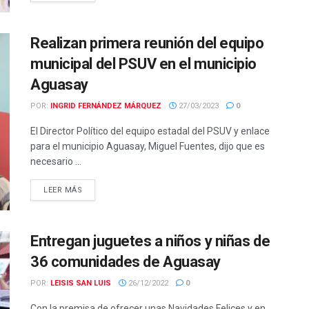
Realizan primera reunión del equipo
municipal del PSUV en el municipio
Aguasay
POR:
INGRID FERNÁNDEZ MÁRQUEZ
27/03/2023
0
El Director Político del equipo estadal del PSUV y enlace
para el municipio Aguasay, Miguel Fuentes, dijo que es
necesario ...
LEER MÁS
Entregan juguetes a niños y niñas de
36 comunidades de Aguasay
POR:
LEISIS SAN LUIS
26/12/2022
0
Con la premisa de ofrecer unas Navidades Felices y en