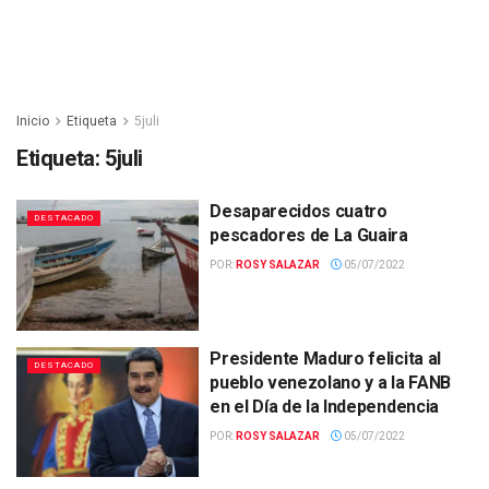
Inicio
Etiqueta
5juli
Etiqueta:
5juli
Desaparecidos cuatro
DESTACADO
pescadores de La Guaira
POR:
ROSY SALAZAR
05/07/2022
Presidente Maduro felicita al
DESTACADO
pueblo venezolano y a la FANB
en el Día de la Independencia
POR:
ROSY SALAZAR
05/07/2022