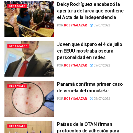
Delcy Rodríguez encabezó la
DESTACADO
apertura del arca que contiene
el Acta de la Independencia
POR:
ROSY SALAZAR
05/07/2022
Joven que disparo el 4 de julio
DESTACADOS
en EEUU mostraba oscura
personalidad en redes
POR:
ROSY SALAZAR
05/07/2022
Panamá confirma primer caso
DESTACADO
de viruela del mono￼￼
POR:
ROSY SALAZAR
05/07/2022
Países de la OTAN firman
DESTACADO
protocolos de adhesión para