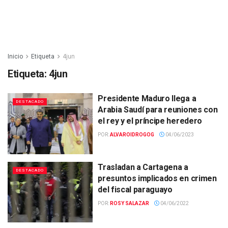
Inicio
Etiqueta
4jun
Etiqueta:
4jun
Presidente Maduro llega a
DESTACADO
Arabia Saudí para reuniones con
el rey y el príncipe heredero
POR:
ALVAROIDROGOG
04/06/2023
Trasladan a Cartagena a
DESTACADO
presuntos implicados en crimen
del fiscal paraguayo
POR:
ROSY SALAZAR
04/06/2022