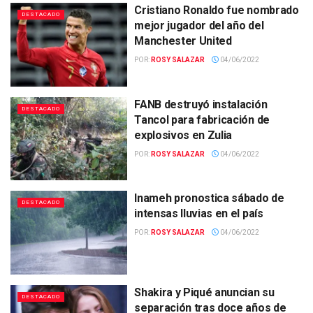
Cristiano Ronaldo fue nombrado
DESTACADO
mejor jugador del año del
Manchester United
POR:
ROSY SALAZAR
04/06/2022
FANB destruyó instalación
DESTACADO
Tancol para fabricación de
explosivos en Zulia
POR:
ROSY SALAZAR
04/06/2022
Inameh pronostica sábado de
DESTACADO
intensas lluvias en el país
POR:
ROSY SALAZAR
04/06/2022
Shakira y Piqué anuncian su
DESTACADO
separación tras doce años de