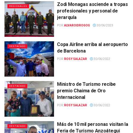
Zodi Monagas asciende a tropas
REGIONALES
profesionales y personal de
jerarquía
POR:
ALVAROIDROGOG
30/06/2023
Copa Airline arriba al aeropuerto
DESTACADO
de Barcelona
POR:
ROSY SALAZAR
30/06/2022
Ministro de Turismo recibe
DESTACADO
premio Chaima de Oro
Internacional
POR:
ROSY SALAZAR
30/06/2022
Más de 10 mil personas visitan la
DESTACADO
Feria de Turismo Anzoátegui