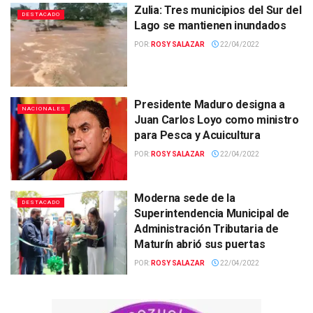
Zulia: Tres municipios del Sur del
DESTACADO
Lago se mantienen inundados
POR:
ROSY SALAZAR
22/04/2022
Presidente Maduro designa a
NACIONALES
Juan Carlos Loyo como ministro
para Pesca y Acuicultura
POR:
ROSY SALAZAR
22/04/2022
Moderna sede de la
DESTACADO
Superintendencia Municipal de
Administración Tributaria de
Maturín abrió sus puertas
POR:
ROSY SALAZAR
22/04/2022