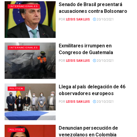
Senado de Brasil presentará
INTERNACIONALES
acusaciones contra Bolsonaro
POR:
LEISIS SAN LUIS
20/10/2021
Exmilitares irrumpen en
INTERNACIONALES
Congreso de Guatemala
POR:
LEISIS SAN LUIS
20/10/2021
Llega al país delegación de 46
POLÍTICA
observadores europeos
POR:
LEISIS SAN LUIS
20/10/2021
Denuncian persecución de
POLÍTICA
venezolanos en Colombia