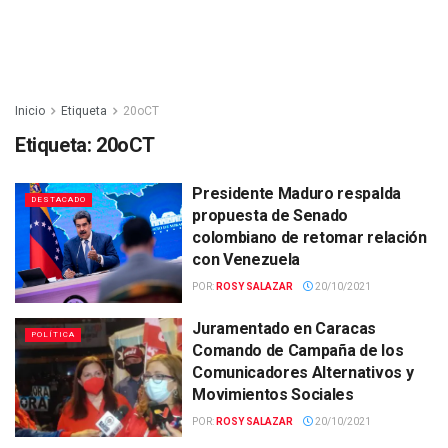
Inicio
Etiqueta
20oCT
Etiqueta:
20oCT
Presidente Maduro respalda
DESTACADO
propuesta de Senado
colombiano de retomar relación
con Venezuela
POR:
ROSY SALAZAR
20/10/2021
Juramentado en Caracas
POLÍTICA
Comando de Campaña de los
Comunicadores Alternativos y
Movimientos Sociales
POR:
ROSY SALAZAR
20/10/2021