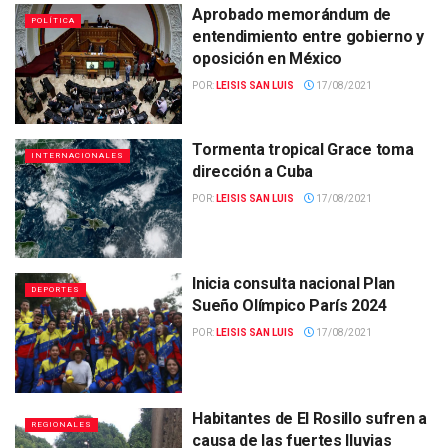
Aprobado memorándum de
POLÍTICA
entendimiento entre gobierno y
oposición en México
POR:
LEISIS SAN LUIS
17/08/2021
Tormenta tropical Grace toma
INTERNACIONALES
dirección a Cuba
POR:
LEISIS SAN LUIS
17/08/2021
Inicia consulta nacional Plan
DEPORTES
Sueño Olímpico París 2024
POR:
LEISIS SAN LUIS
17/08/2021
Habitantes de El Rosillo sufren a
REGIONALES
causa de las fuertes lluvias