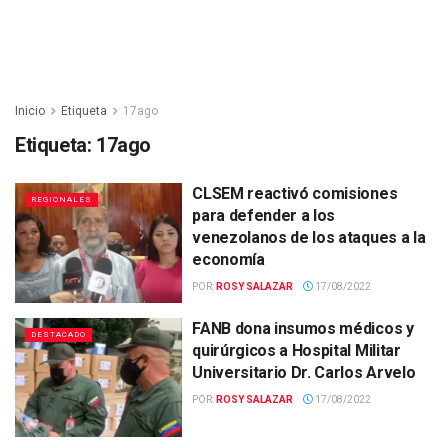
Inicio
Etiqueta
17ago
Etiqueta:
17ago
CLSEM reactivó comisiones
REGIONALES
para defender a los
venezolanos de los ataques a la
economía
POR:
ROSY SALAZAR
17/08/2022
FANB dona insumos médicos y
DESTACADO
quirúrgicos a Hospital Militar
Universitario Dr. Carlos Arvelo
POR:
ROSY SALAZAR
17/08/2022