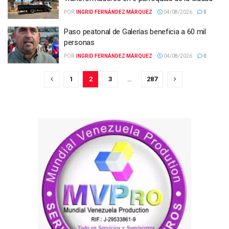
POR:
INGRID FERNÁNDEZ MÁRQUEZ
04/08/2026
0
Paso peatonal de Galerías beneficia a 60 mil
personas
POR:
INGRID FERNÁNDEZ MÁRQUEZ
04/08/2026
0
1
2
3
…
287