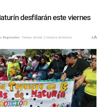
turín desfilarán este viernes
A
o
,
Regionales
Tiempo de leer: 2 minutos de lectura
A