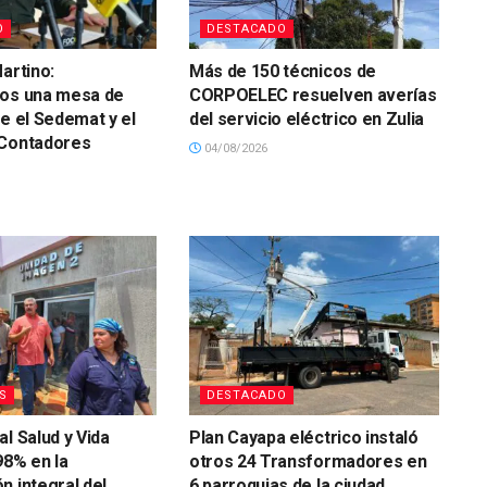
O
DESTACADO
artino:
Más de 150 técnicos de
mos una mesa de
CORPOELEC resuelven averías
re el Sedemat y el
del servicio eléctrico en Zulia
 Contadores
04/08/2026
S
DESTACADO
al Salud y Vida
Plan Cayapa eléctrico instaló
98% en la
otros 24 Transformadores en
n integral del
6 parroquias de la ciudad