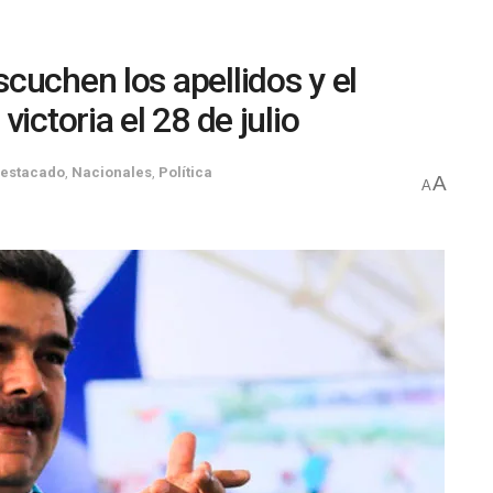
cuchen los apellidos y el
ictoria el 28 de julio
estacado
,
Nacionales
,
Política
A
A