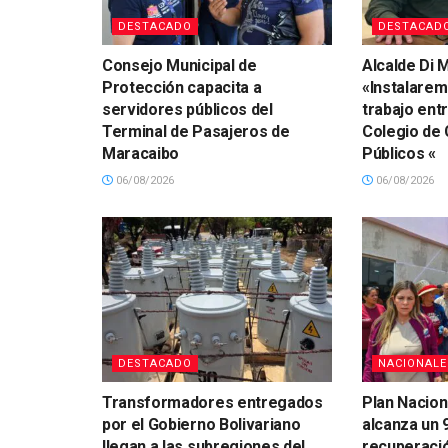
DESTACADO
DESTACAD
Consejo Municipal de
Alcalde Di M
Protección capacita a
«Instalare
servidores públicos del
trabajo ent
Terminal de Pasajeros de
Colegio de
Maracaibo
Públicos «
06/08/2026
06/08/2026
DESTACADO
NACIONALE
Transformadores entregados
Plan Nacion
por el Gobierno Bolivariano
alcanza un 
llegan a las subregiones del
recuperació