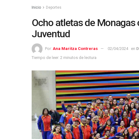
Inicio
Deportes
Ocho atletas de Monagas c
Juventud
Por:
Ana Maritza Contreras
02/04/2024
en
D
Tiempo de leer: 2 minutos de lectura