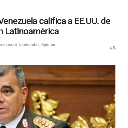
Venezuela califica a EE.UU. de
n Latinoamérica
estacado
,
Nacionales
,
Opinión
A
A