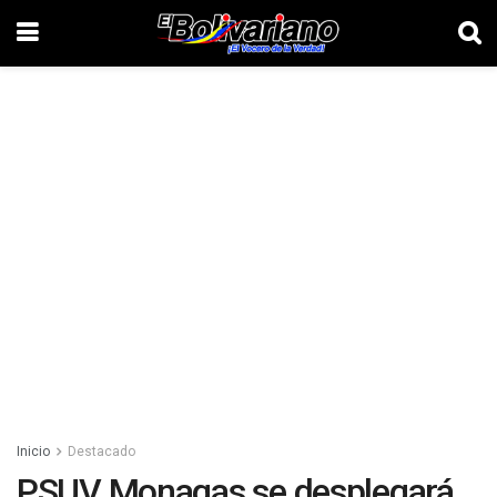
Inicio
Destacado
PSUV Monagas se desplegará