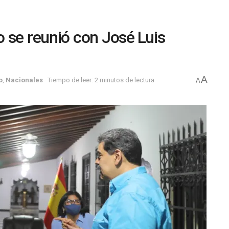
 se reunió con José Luis
A
o
,
Nacionales
Tiempo de leer: 2 minutos de lectura
A