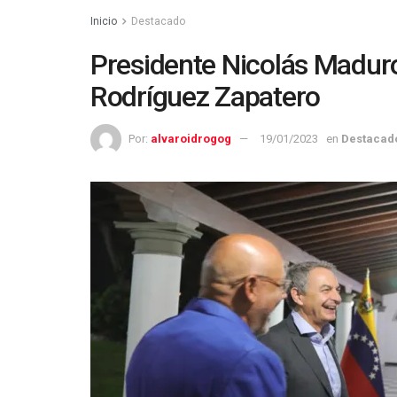
Inicio
Destacado
Presidente Nicolás Maduro
Rodríguez Zapatero
Por:
alvaroidrogog
19/01/2023
en
Destacad