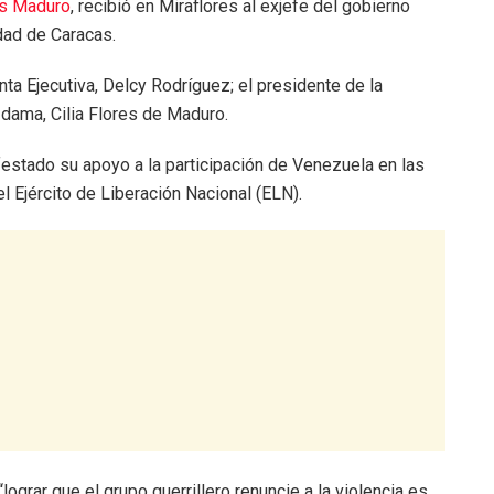
ás Maduro
, recibió en Miraflores al exjefe del gobierno
dad de Caracas.
nta Ejecutiva, Delcy Rodríguez; el presidente de la
dama, Cilia Flores de Maduro.
festado su apoyo a la participación de Venezuela en las
 Ejército de Liberación Nacional (ELN).
lograr que el grupo guerrillero renuncie a la violencia es