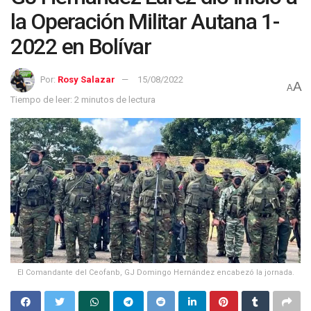
la Operación Militar Autana 1-
2022 en Bolívar
Por:
Rosy Salazar
15/08/2022
A
A
Tiempo de leer: 2 minutos de lectura
El Comandante del Ceofanb, GJ Domingo Hernández encabezó la jornada.