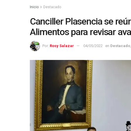
Inicio
Destacado
Canciller Plasencia se re
Alimentos para revisar av
Por:
Rosy Salazar
04/05/2022
en
Destacado