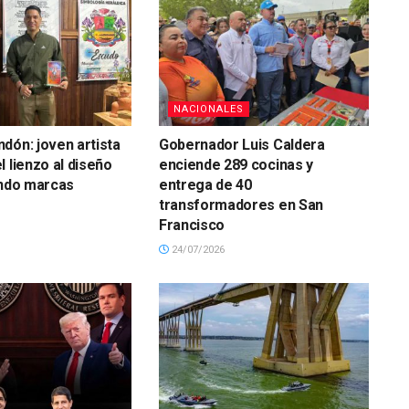
NACIONALES
dón: joven artista
Gobernador Luis Caldera
l lienzo al diseño
enciende 289 cocinas y
ando marcas
entrega de 40
transformadores en San
Francisco
24/07/2026