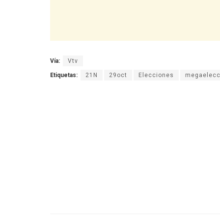
Vía:
Vtv
Etiquetas:
21N
29oct
Elecciones
megaelecc