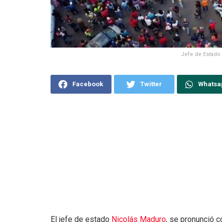
Jefe de Estado 
Facebook
Twitter
Whatsa
El jefe de estado
Nicolás Maduro
, se pronunció c