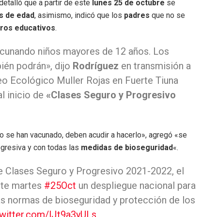
detalló que a partir de este
lunes 25 de octubre
se
s de edad
, asimismo, indicó que los
padres
que no se
ros educativos
.
 vacunando niños mayores de 12 años. Los
ién podrán», dijo
Rodríguez
en transmisión a
ceo Ecológico Muller Rojas en Fuerte Tiuna
l inicio de
«Clases Seguro y Progresivo
o se han vacunado, deben acudir a hacerlo», agregó «se
rogresiva y con todas las
medidas de bioseguridad
«.
de Clases Seguro y Progresivo 2021-2022, el
ste martes
#25Oct
un despliegue nacional para
las normas de bioseguridad y protección de los
twitter.com/lJt9a3yULs