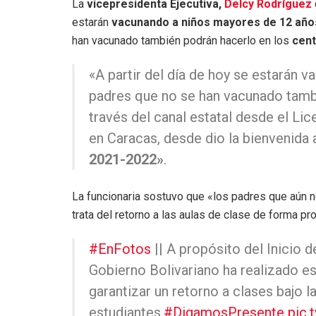
La
vicepresidenta Ejecutiva,
Delcy Rodríguez
estarán
vacunando a niños mayores de 12 año
han vacunado también podrán hacerlo en los
cent
«A partir del día de hoy se estarán
padres que no se han vacunado tamb
través del canal estatal desde el Li
en Caracas, desde dio la bienvenida a
2021-2022»
.
La funcionaria sostuvo que «los padres que aún n
trata del retorno a las aulas de clase de forma p
#EnFotos
|| A propósito del Inicio 
Gobierno Bolivariano ha realizado e
garantizar un retorno a clases bajo 
estudiantes.
#DigamosPresente
pic.