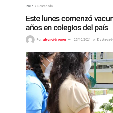
Inicio
Destacado
Este lunes comenzó vacun
años en colegios del país
Por:
alvaroidrogog
25/10/2021
en
Destacad