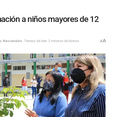
ación a niños mayores de 12
A
o
,
Nacionales
Tiempo de leer: 2 minutos de lectura
A