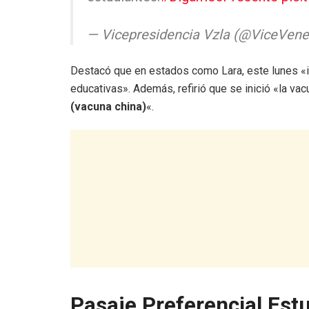
— Vicepresidencia Vzla (@ViceVen
Destacó que en estados como Lara, este lunes «in
educativas». Además, refirió que se inició «la va
(vacuna china)
«.
Pasaje Preferencial Estu