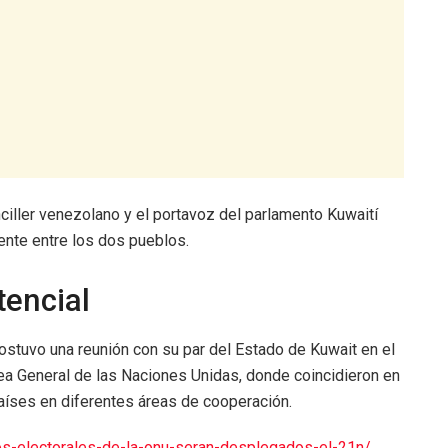
ciller venezolano y el portavoz del parlamento Kuwaití
ente entre los dos pueblos.
tencial
ostuvo una reunión con su par del Estado de Kuwait en el
a General de las Naciones Unidas, donde coincidieron en
países en diferentes áreas de cooperación.
tos-electorales-de-la-onu-seran-desplegados-el-21n/