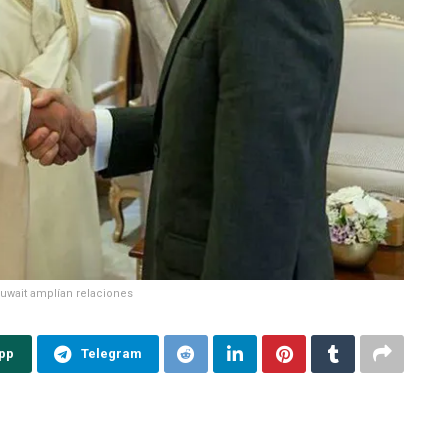
uwait amplían relaciones
pp
Telegram