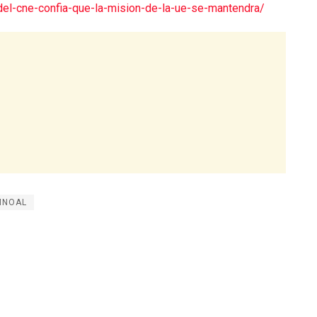
-del-cne-confia-que-la-mision-de-la-ue-se-mantendra/
MNOAL