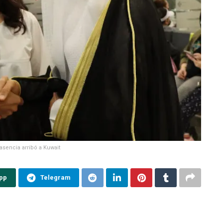
lasencia arribó a Kuwait
pp
Telegram