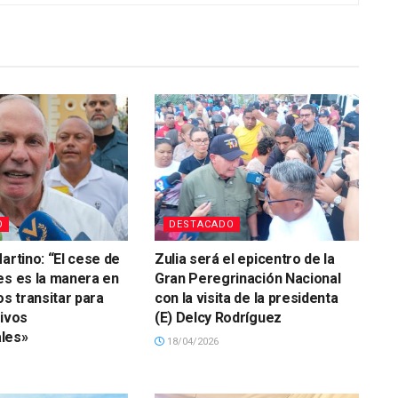
O
DESTACADO
artino: “El cese de
Zulia será el epicentro de la
es es la manera en
Gran Peregrinación Nacional
 transitar para
con la visita de la presidenta
tivos
(E) Delcy Rodríguez
les»
18/04/2026